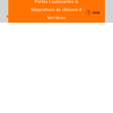
Portes Coulissantes &
Séparations de cloisons &
Aide
Verrières
www.orion-dressings.com
Copyrights © 2026 ORION MENUISERIES