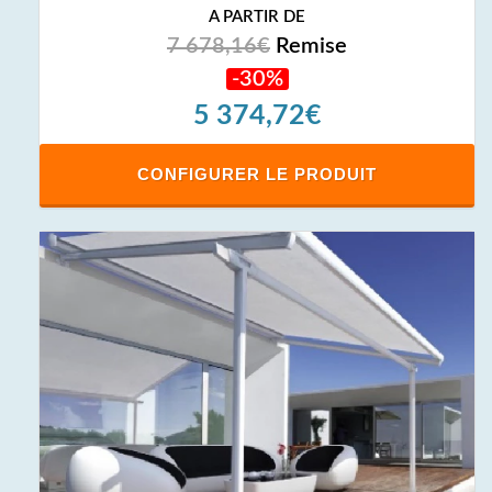
A PARTIR DE
7 678,16€
Remise
-30%
5 374,72€
CONFIGURER LE PRODUIT