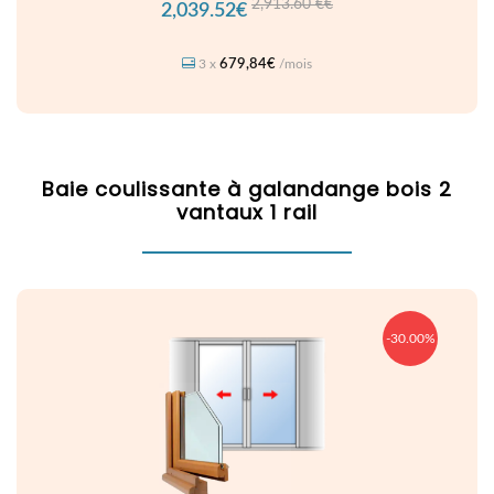
2,913.60 €€
2,039.52€
679,84€
3 x
/mois
Baie coulissante à galandange bois 2
vantaux 1 rail
-30.00%