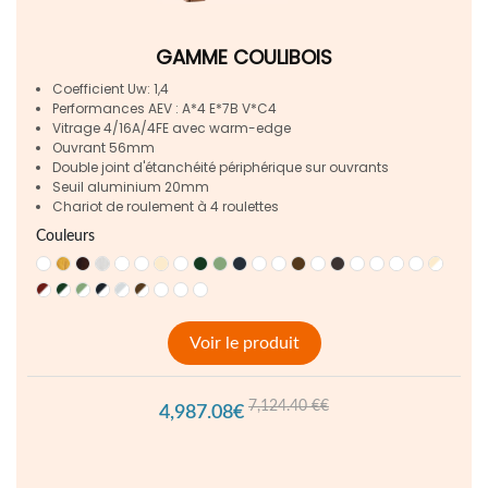
GAMME COULIBOIS
Coefficient Uw: 1,4
Performances AEV : A*4 E*7B V*C4
Vitrage 4/16A/4FE avec warm-edge
Ouvrant 56mm
Double joint d'étanchéité périphérique sur ouvrants
Seuil aluminium 20mm
Chariot de roulement à 4 roulettes
Couleurs
Voir le produit
7,124.40 €€
4,987.08€