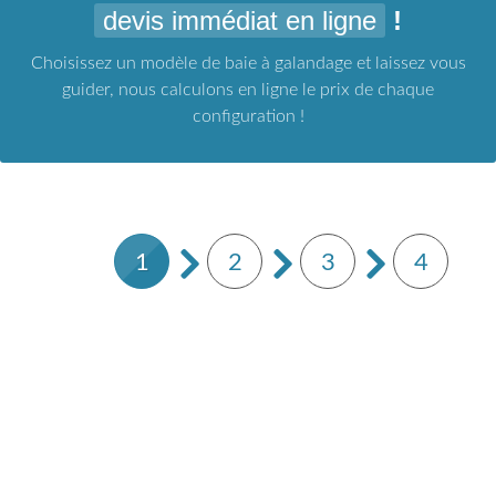
devis immédiat en ligne
!
Choisissez un modèle de baie à galandage et laissez vous
guider, nous calculons en ligne le prix de chaque
configuration !
1
2
3
4