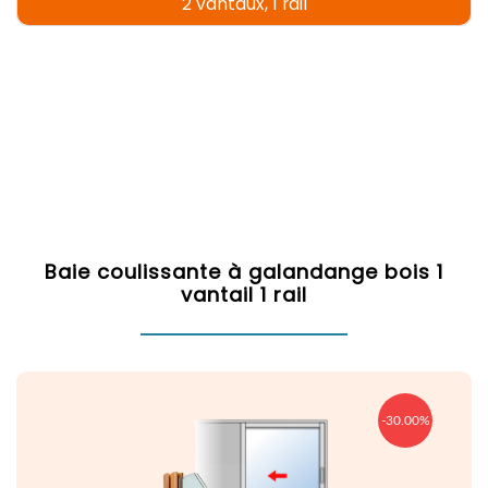
2 vantaux, 1 rail
Baie coulissante à galandange bois 1
vantail 1 rail
-30.00%