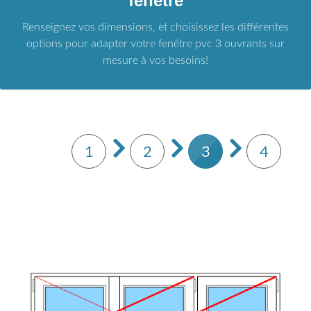
fenêtre
Renseignez vos dimensions, et choisissez les différentes
options pour adapter votre fenêtre pvc 3 ouvrants sur
mesure à vos besoins!
1
2
3
4