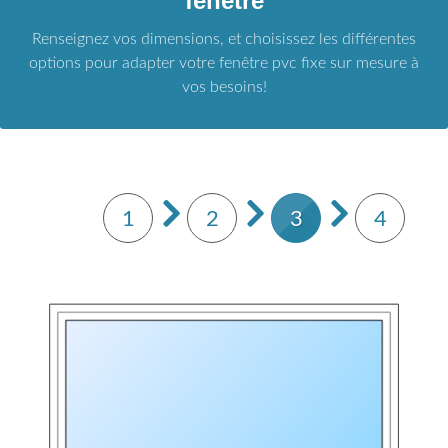
fenêtre
Renseignez vos dimensions, et choisissez les différentes
options pour adapter votre fenêtre pvc fixe sur mesure à
vos besoins!
1
2
3
4