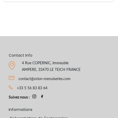
Contact Info
4 Rue COPERNIC, Immeuble
AMPERE, 33470 LE TEICH FRANCE
contact@orion-menuiseries.com
+33 5 56 83 83 64
Suivez nous :
Informations