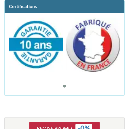
Certifications
-
0
%
REMISE PROMO