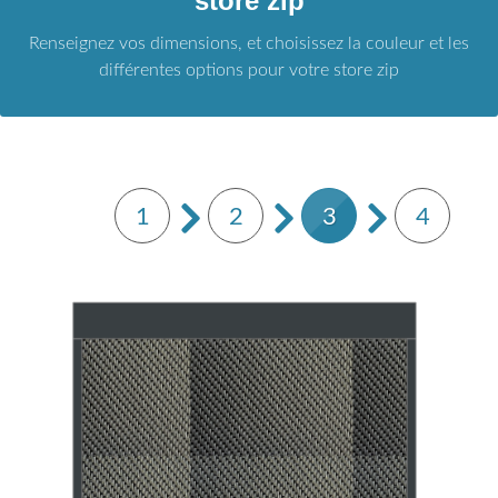
store zip
Renseignez vos dimensions, et choisissez la couleur et les
différentes options pour votre store zip
1
2
3
4