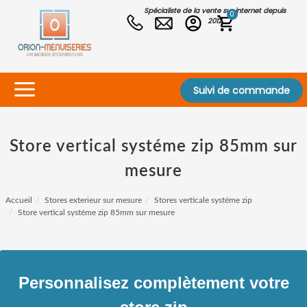
Spécialiste de la vente sur internet depuis
0
2012
Suivi de commande
Store vertical systéme zip 85mm sur
mesure
Accueil
Stores exterieur sur mesure
Stores verticale systéme zip
Store vertical systéme zip 85mm sur mesure
Personnalisez complètement votre