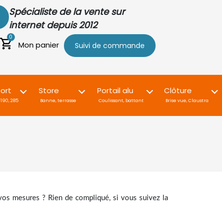
Spécialiste de la vente sur
internet depuis 2012
0
Mon panier
Suivi de commande
ort
Store
Portail alu
Clôture
190, 285
Banne, terrasse
Coulissant, battant
Brise vue, Claustra
os mesures ? Rien de compliqué, si vous suivez la