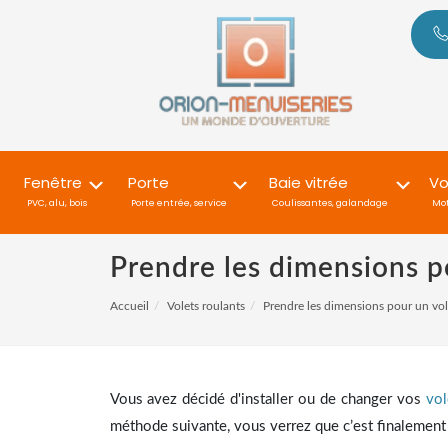
Fenêtre
Porte
Baie vitrée
Vo
PVC, alu, bois
Porte entrée, service
Coulissantes, galandage
Mot
Prendre les dimensions p
Accueil
Volets roulants
Prendre les dimensions pour un vol
Vous avez décidé d'installer ou de changer vos
vol
méthode suivante, vous verrez que c’est finalement