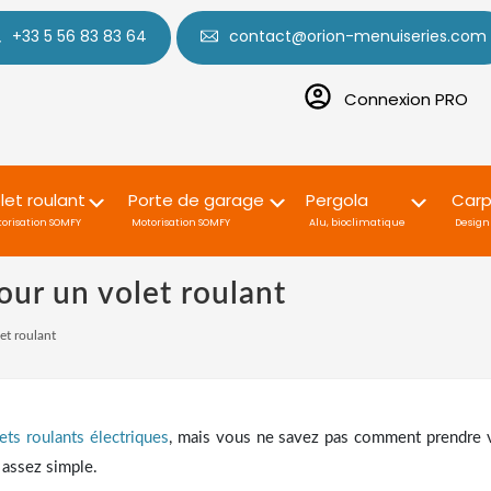
+33 5 56 83 83 64
contact@orion-menuiseries.com
Connexion PRO
let roulant
Porte de garage
Pergola
Carp
orisation SOMFY
Motorisation SOMFY
Alu, bioclimatique
Design 
our un volet roulant
et roulant
ets roulants électriques
, mais vous ne savez pas comment prendre v
 assez simple.