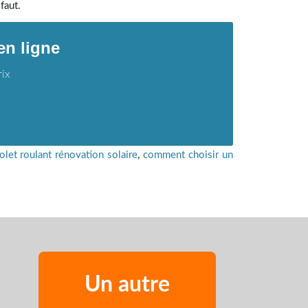
faut.
en ligne
rix
olet roulant rénovation solaire
,
comment choisir un
Un autre