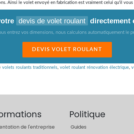
. Ainsi le volet envoyé en fabrication est vraiment celui qu'il vous 
votre
devis de volet roulant
directement 
us entrez vos dimensions, nous calculons automatiquement le p
DEVIS VOLET ROULANT
é
volets roulants traditionnels
,
volet roulant rénovation électrique
,
v
formations
Politique
entation de l'entreprise
Guides