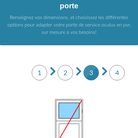
porte
Renseignez vos dimensions, et choisissez les différentes
options pour adapter votre porte de service oculus en pvc
sur mesure à vos besoins!
1
2
3
4