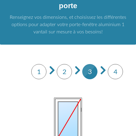
porte
Renseignez vos dimensions, et choisissez les différentes
options pour adapter votre porte-fenêtre aluminium 1
vantail sur mesure à vos besoins!
1
2
3
4