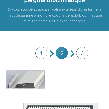
pergola bioclimatique
Si vous souhaitez équiper votre extérieur d’une tonnelle
haut de gamme à moindre coût, la pergola bioclimatique
mimizan demeure un excellent choix.
1
2
3