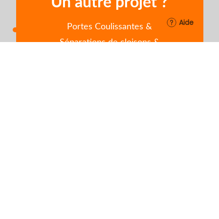
Un autre projet ?
Aide
Portes Coulissantes &
Séparations de cloisons &
Verrières
www.orion-dressings.com