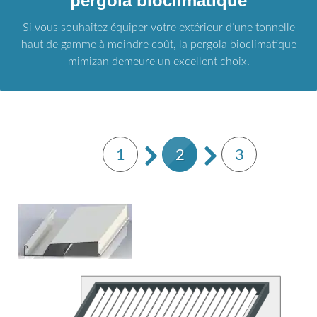
pergola bioclimatique
Si vous souhaitez équiper votre extérieur d’une tonnelle
haut de gamme à moindre coût, la pergola bioclimatique
mimizan demeure un excellent choix.
1
2
3