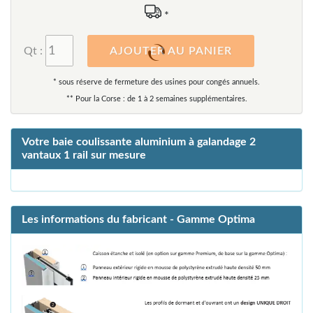
-
0
%
REMISE PROMO
La promo se termine dans
6
15
15
59
Jours
Heures
Minutes
Secondes
*
Qt :
AJOUTER AU PANIER
* sous réserve de fermeture des usines pour congés annuels.
** Pour la Corse : de 1 à 2 semaines supplémentaires.
Votre baie coulissante aluminium à galandage 2
vantaux 1 rail sur mesure