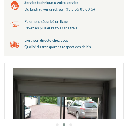
Jusqu'à 3200 mm de large, et jusqu'à 2450 mm de haut
Coefficient Uw: jusqu'à 1,3
Performance AEV: A*3 E*7B V*A2
Modulable selon vos gouts
Notre configurateur répondra à vos exigences
Service technique à votre service
Du lundi au vendredi, au +33 5 56 83 83 64
Paiement sécurisé en ligne
Payez en plusieurs fois sans frais
Livraison directe chez vous
Qualité du transport et respect des délais
Bonjour, tout s'est plutôt bien passé. Je ne vais