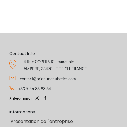
commencer à les utiliser que prochainement, je verrais à
l'usage, mais sinon, pas de problème avec les fenêtres.
04/2025 NICOLAS B. DE BEAUMONT (74), COMMANDE
#18578
Contact Info
4 Rue COPERNIC, Immeuble
AMPERE, 33470 LE TEICH FRANCE
contact@orion-menuiseries.com