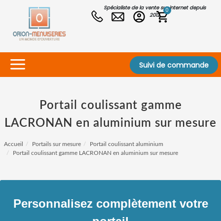
Spécialiste de la vente sur internet depuis
0
2012
Suivi de commande
Portail coulissant gamme
LACRONAN en aluminium sur mesure
Accueil
Portails sur mesure
Portail coulissant aluminium
Portail coulissant gamme LACRONAN en aluminium sur mesure
Personnalisez complètement votre