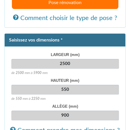
Pose rénovation
Comment choisir le type de pose ?
Saisissez vos dimensions *
LARGEUR (mm)
de
2500
mm à
5900
mm
HAUTEUR (mm)
de
550
mm à
2250
mm
ALLÈGE (mm)