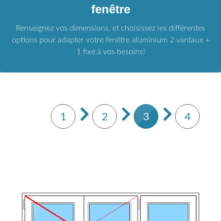
fenêtre
Renseignez vos dimensions, et choisissez les différentes
options pour adapter votre fenêtre aluminium 2 vantaux +
1 fixe à vos besoins!
1
2
3
4