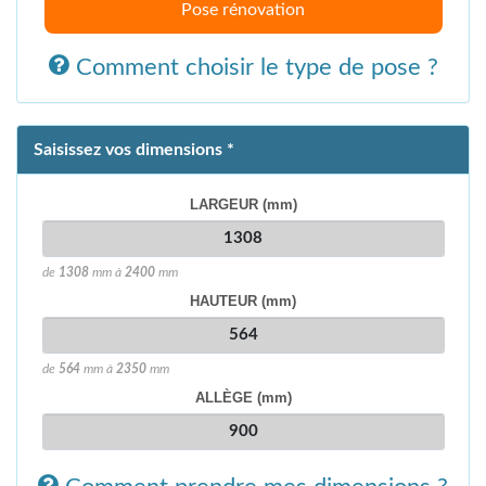
Pose rénovation
Comment choisir le type de pose ?
Saisissez vos dimensions *
LARGEUR (mm)
de
1308
mm à
2400
mm
HAUTEUR (mm)
de
564
mm à
2350
mm
ALLÈGE (mm)