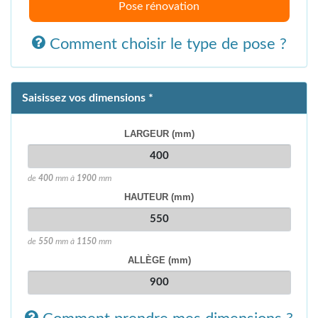
Pose rénovation
Comment choisir le type de pose ?
Saisissez vos dimensions *
LARGEUR (mm)
de
400
mm à
1900
mm
HAUTEUR (mm)
de
550
mm à
1150
mm
ALLÈGE (mm)