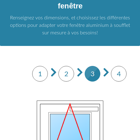
fenêtre
Renseignez vos dimensions, et choisissez les différentes
options pour adapter votre fenêtre aluminium à soufflet
sur mesure à vos besoins!
1
2
3
4