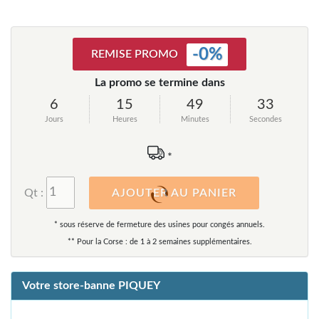
-
0
%
REMISE PROMO
La promo se termine dans
6
15
49
32
Jours
Heures
Minutes
Secondes
*
Qt :
AJOUTER AU PANIER
* sous réserve de fermeture des usines pour congés annuels.
** Pour la Corse : de 1 à 2 semaines supplémentaires.
Votre store-banne PIQUEY