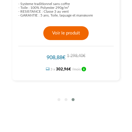
-
Systeme traditionnel sans coffre
-
Toile : 100% Polyester 290g/m²
-
RESISTANCE : Classe 3 au vent
-
GARANTIE : 5 ans, Toile, laquage et manœuvre
Voir le produit
1 298,40€
908,88€
302,96€
3 x
/mois