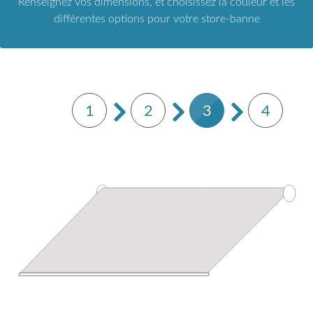
Renseignez vos dimensions, et choisissez la couleur et les
différentes options pour votre store-banne
1
2
3
4