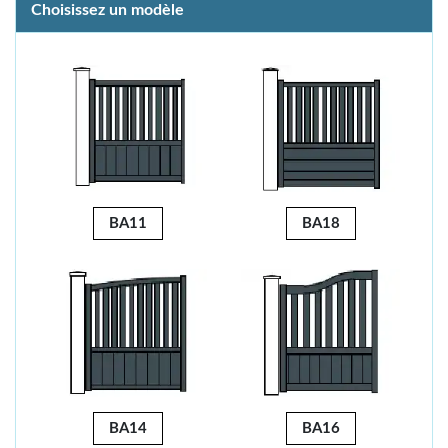
Choisissez un modèle
BA11
BA18
BA14
BA16