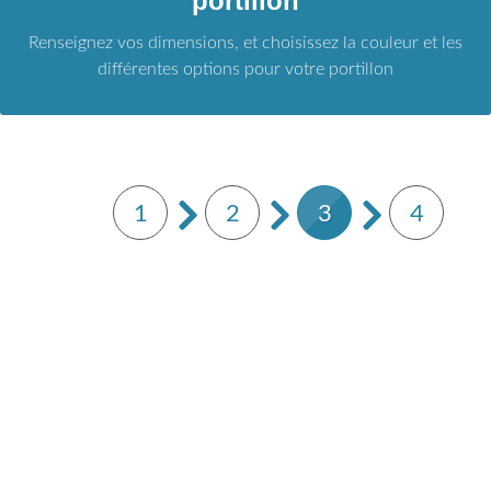
portillon
Renseignez vos dimensions, et choisissez la couleur et les
différentes options pour votre portillon
1
2
3
4