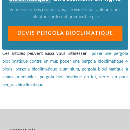
Vous entrez vos dimensions, choisissez la couleur, nous
calculons automatiquement le prix
DEVIS PERGOLA BIOCLIMATIQUE
Ces articles peuvent aussi vous intéresser :
poser une pergola
bioclimatique contre un mur
,
poser une pergola bioclimatique 4
pieds
,
pergola bioclimatique aluminium
,
pergola bioclimatique à
lames orientables
,
pergola bioclimatique en kit
,
store zip pour
pergola bioclimatique