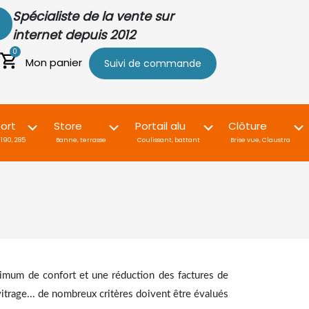
Spécialiste de la vente sur
internet depuis 2012
0
Mon panier
Suivi de commande
ort
Store
Portail alu
Clôture
190, 285
Banne, terrasse
Coulissant, battant
Brise vue, Claustra
imum de confort et une réduction des factures de
 vitrage... de nombreux critères doivent être évalués