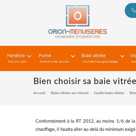
Fenêtre
Porte
Baie vitrée
Vo
PVC, alu, bois
Porte entrée, service
Coulissantes, galandage
Mot
Bien choisir sa baie vitrée
Accueil
Baies vitrées sur mesure
Guide baies vitrées
Bien
Conformément à la RT 2012, au moins 1/6 de la s
chauffage, il faudra aller au-delà du minimum exigé.