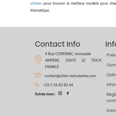
vitrées
pour trouver le meilleur modèle pour ch
thématique.
Contact Info
In
Prés
4 Rue COPERNIC, Immeuble
AMPERE, 33470 LE TEICH
Ouvr
FRANCE
Quinc
contact@orion-menuiseries.com
Info
+33 5 56 83 83 64
Règl
Suivez nous :
com
Gara