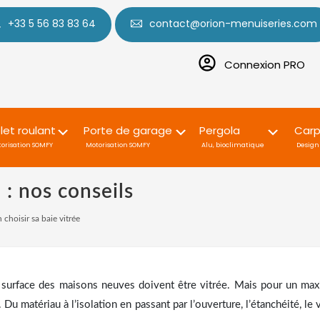
+33 5 56 83 83 64
contact@orion-menuiseries.com
Connexion PRO
let roulant
Porte de garage
Pergola
Carp
orisation SOMFY
Motorisation SOMFY
Alu, bioclimatique
Design 
 : nos conseils
 choisir sa baie vitrée
urface des maisons neuves doivent être vitrée. Mais pour un max
 Du matériau à l’isolation en passant par l’ouverture, l’étanchéité, le