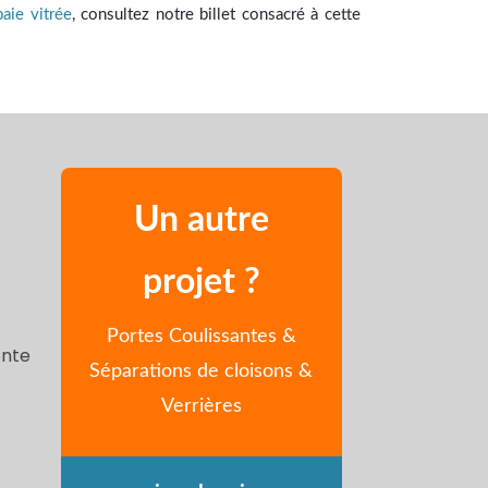
aie vitrée
, consultez notre billet consacré à cette
Un autre
projet ?
Portes Coulissantes &
ente
Séparations de cloisons &
Verrières