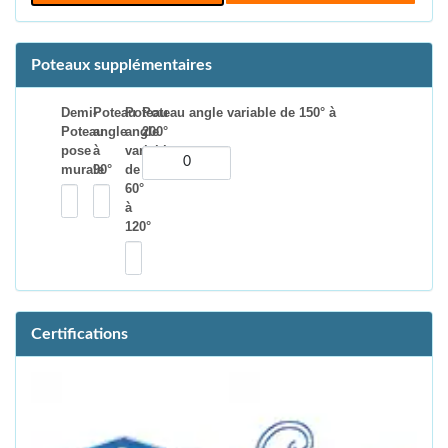
Poteaux supplémentaires
Demi-
Poteau
Poteau
Poteau angle variable de 150° à
Poteau
angle
angle
200°
pose
à
variable
murale
90°
de
60°
à
120°
Certifications