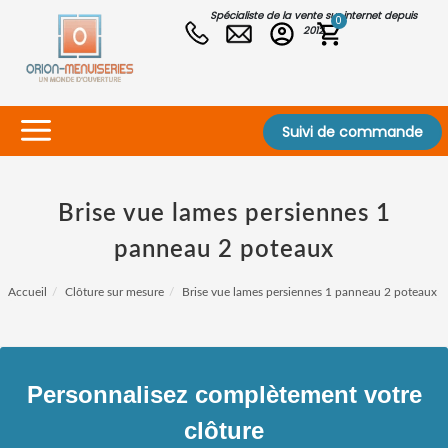
Spécialiste de la vente sur internet depuis
0
2012
Suivi de commande
Brise vue lames persiennes 1
panneau 2 poteaux
Accueil
Clôture sur mesure
Brise vue lames persiennes 1 panneau 2 poteaux
Personnalisez complètement votre
clôture